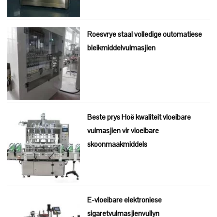
Roesvrye staal volledige outomatiese
bleikmiddelvulmasjien
Beste prys Hoë kwaliteit vloeibare
vulmasjien vir vloeibare
skoonmaakmiddels
E-vloeibare elektroniese
sigaretvulmasjienvullyn