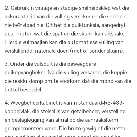
2. Gebruik 'n vinnige en stadige snelheidsklep wat die
akkuraatheid van die vulling verseker en die snelheid
nie beïnvloed nie. Dit het die duikfunksie, aangedryf
deur motor, wat die spat en die skuim kan uitskakel.
Hierdie vulmasjien kan die outomatiese vulling van
verskillende materiale doen (met of sonder skuim).
3. Onder die vulspuit is die beweegbare
duikopvangbeker. Na die vulling versamel die koppie
die residu-domp om te voorkom dat die mond van die
bottel besoedel.
4. Weegbeheerkabinet is van 'n standaard-RS-483-
koppelvlak, die stelsel is van getalbeheer, verstelling
en beslaglegging kan almal op die aanraakskerm
geïmplementeer word. Die bruto gewig of die netto
gewigvul kan alles gestel word, sodat die werklike