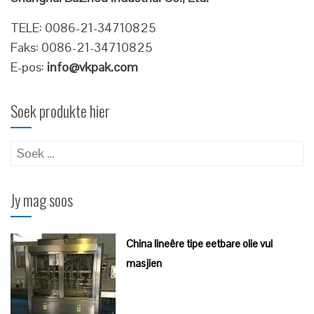
TELE: 0086-21-34710825
Faks: 0086-21-34710825
E-pos:
info@vkpak.com
Soek produkte hier
Soek
vir:
Jy mag soos
China lineêre tipe eetbare olie vul
masjien