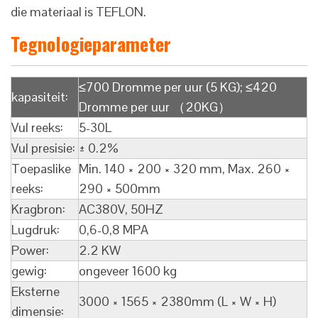
die materiaal is TEFLON.
Tegnologieparameter
≤700 Dromme per uur (5 KG); ≤420
kapasiteit:
Dromme per uur （20KG）
Vul reeks:
5-30L
Vul presisie:
± 0.2%
Toepaslike
Min. 140 × 200 × 320 mm, Max. 260 ×
reeks:
290 × 500mm
Kragbron:
AC380V, 50HZ
Lugdruk:
0,6-0,8 MPA
Power:
2.2 KW
gewig:
ongeveer 1600 kg
Eksterne
3000 × 1565 × 2380mm (L × W × H)
dimensie: