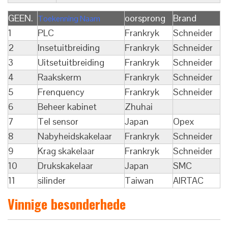
GEEN.
oorsprong
Brand
Toekenning Naam
1
PLC
Frankryk
Schneider
2
Insetuitbreiding
Frankryk
Schneider
3
Uitsetuitbreiding
Frankryk
Schneider
4
Raakskerm
Frankryk
Schneider
5
Frenquency
Frankryk
Schneider
6
Beheer kabinet
Zhuhai
7
Tel sensor
Japan
Opex
8
Nabyheidskakelaar
Frankryk
Schneider
9
Krag skakelaar
Frankryk
Schneider
10
Drukskakelaar
Japan
SMC
11
silinder
Taiwan
AIRTAC
Vinnige besonderhede