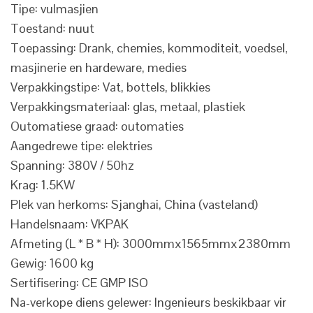
Tipe: vulmasjien
Toestand: nuut
Toepassing: Drank, chemies, kommoditeit, voedsel,
masjinerie en hardeware, medies
Verpakkingstipe: Vat, bottels, blikkies
Verpakkingsmateriaal: glas, metaal, plastiek
Outomatiese graad: outomaties
Aangedrewe tipe: elektries
Spanning: 380V / 50hz
Krag: 1.5KW
Plek van herkoms: Sjanghai, China (vasteland)
Handelsnaam: VKPAK
Afmeting (L * B * H): 3000mmx1565mmx2380mm
Gewig: 1600 kg
Sertifisering: CE GMP ISO
Na-verkope diens gelewer: Ingenieurs beskikbaar vir