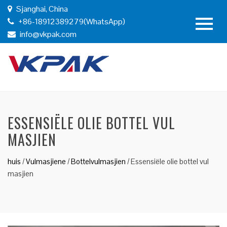
Sjanghai, China
+86-18912389279(WhatsApp)
info@vkpak.com
ESSENSIËLE OLIE BOTTEL VUL
MASJIEN
huis
/
Vulmasjiene
/
Bottelvulmasjien
/
Essensiële olie bottel vul
masjien