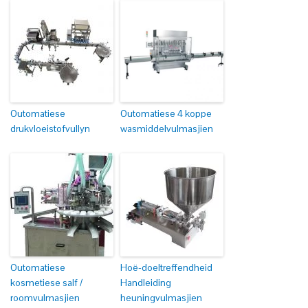
Outomatiese
Outomatiese 4 koppe
drukvloeistofvullyn
wasmiddelvulmasjien
Outomatiese
Hoë-doeltreffendheid
kosmetiese salf /
Handleiding
roomvulmasjien
heuningvulmasjien