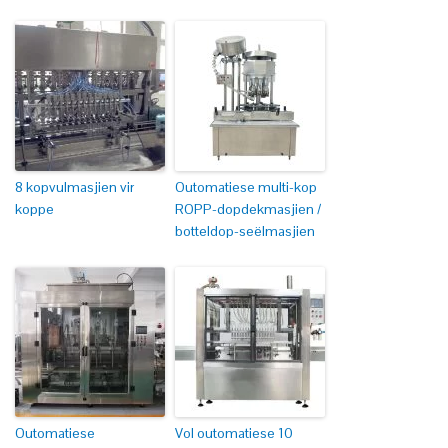
8 kopvulmasjien vir
Outomatiese multi-kop
koppe
ROPP-dopdekmasjien /
botteldop-seëlmasjien
Outomatiese
Vol outomatiese 10