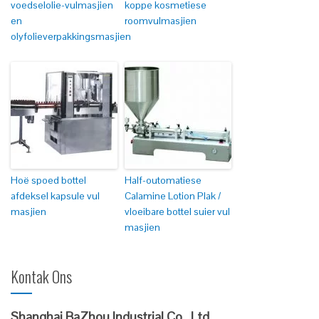
voedselolie-vulmasjien
koppe kosmetiese
en
roomvulmasjien
olyfolieverpakkingsmasjien
Hoë spoed bottel
Half-outomatiese
afdeksel kapsule vul
Calamine Lotion Plak /
masjien
vloeibare bottel suier vul
masjien
Kontak Ons
Shanghai BaZhou Industrial Co., Ltd.