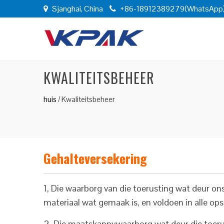
Sjanghai, China
+86-18912389279(WhatsApp
KWALITEITSBEHEER
huis
/
Kwaliteitsbeheer
Gehalteversekering
1, Die waarborg van die toerusting wat deur o
materiaal wat gemaak is, en voldoen in alle ops
2, Die maatskappywaarborg wat deur die toerusti