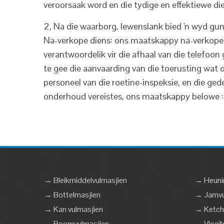
veroorsaak word en die tydige en effektiewe di
2, Na die waarborg, lewenslank bied 'n wyd gu
Na-verkope diens: ons maatskappy na-verkope d
verantwoordelik vir die afhaal van die telefoon
te gee die aanvaarding van die toerusting wat 
personeel van die roetine-inspeksie, en die gede
onderhoud vereistes, ons maatskappy belowe : di
→ Bleikmiddelvulmasjien
→ Heuni
→ Bottelmasjien
→ Jamvu
→ Kan vulmasjien
→ Ketch
→ Roomvulmasjien
→ Vloeib