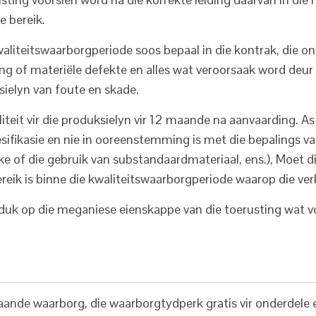
e bereik.
iteitswaarborgperiode soos bepaal in die kontrak, die ont
ring of materiële defekte en alles wat veroorsaak word deur
sielyn van foute en skade.
iteit vir die produksielyn vir 12 maande na aanvaarding. A
pesifikasie en nie in ooreenstemming is met die bepalings v
e of die gebruik van substandaardmateriaal, ens.), Moet die
gereik is binne die kwaliteitswaarborgperiode waarop die
oduk op die meganiese eienskappe van die toerusting wat v
maande waarborg, die waarborgtydperk gratis vir onderdele 