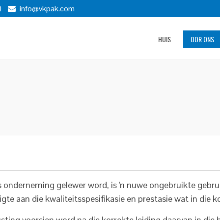
)
info@vkpak.com
HUIS
OOR ONS
ns onderneming gelewer word, is 'n nuwe ongebruikte gebru
igte aan die kwaliteitsspesifikasie en prestasie wat in die 
ng voorsien word na die korrekte leiding daarvan in die hel