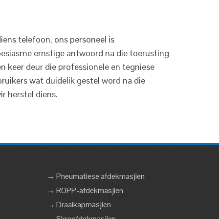
ens telefoon, ons personeel is
ntoesiasme ernstige antwoord na die toerusting
n keer deur die professionele en tegniese
bruikers wat duidelik gestel word na die
r herstel diens.
→ Pneumatiese afdekmasjien
→ ROPP-afdekmasjien
→ Draaikapmasjien
→ Skroefdekmasjien