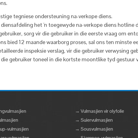
ens.
nstige tegniese ondersteuning na-verkope diens.
iensafdeling het 'n toegewyde na-verkope diens hotline di
 gebruiker, sorg vir die gebruiker in die eerste vraag om e
ons bied 12 maande waarborg proses, sal ons ten minste ee
tailleerde inspeksie verslag, vir die gebruiker verwysing ge
e gebruiker toneel in die kortste moontlike tyd gestuur vi
ngvulmasjien
→ Vulmasjien vir olyfolie
lmasjien
→ Suiervulmasjien
up-vulmasjien
→ Sousvulmasjien
are vulmasjien
→ Sjampoe-vulmasjien