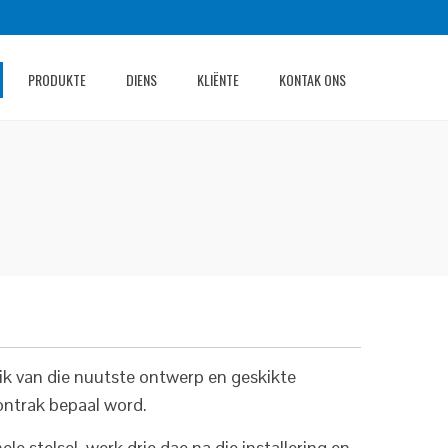
PRODUKTE
DIENS
KLIËNTE
KONTAK ONS
ik van die nuutste ontwerp en geskikte
kontrak bepaal word.
e stelsel, werk drie dae na die installering en