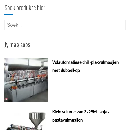
Soek produkte hier
Soek
vir:
Jy mag soos
Volautomatiese chili-plakvulmasjien
met dubbelkop
Klein volume van 3-25ML soja-
pastavulmasjien