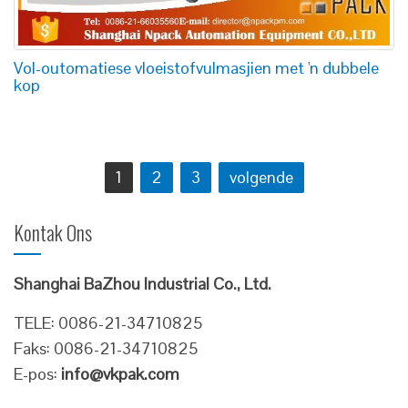
Vol-outomatiese vloeistofvulmasjien met 'n dubbele
kop
Artikels
1
2
3
volgende
navigasie
Kontak Ons
Shanghai BaZhou Industrial Co., Ltd.
TELE: 0086-21-34710825
Faks: 0086-21-34710825
E-pos:
info@vkpak.com