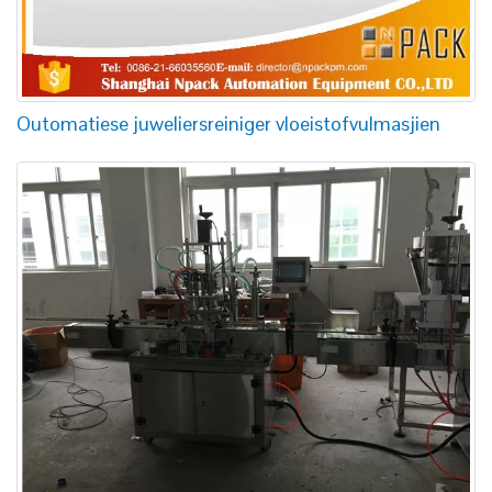
Outomatiese juweliersreiniger vloeistofvulmasjien