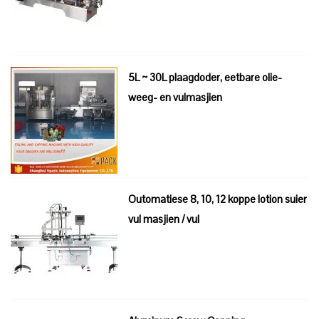
5L ~ 30L plaagdoder, eetbare olie-
weeg- en vulmasjien
Outomatiese 8, 10, 12 koppe lotion suier
vul masjien / vul