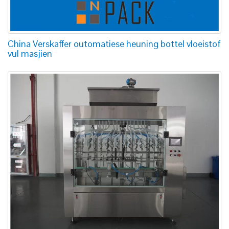
China Verskaffer outomatiese heuning bottel vloeistof
vul masjien