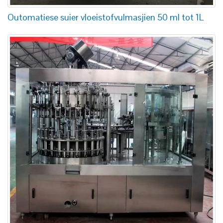
Outomatiese suier vloeistofvulmasjien 50 ml tot 1L