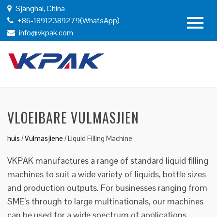
Sjanghai, China
+86-18912389279(WhatsApp)
info@vkpak.com
VLOEIBARE VULMASJIEN
huis
/
Vulmasjiene
/
Liquid Filling Machine
VKPAK manufactures a range of standard liquid filling
machines to suit a wide variety of liquids, bottle sizes
and production outputs. For businesses ranging from
SME’s through to large multinationals, our machines
can be used for a wide spectrum of applications.