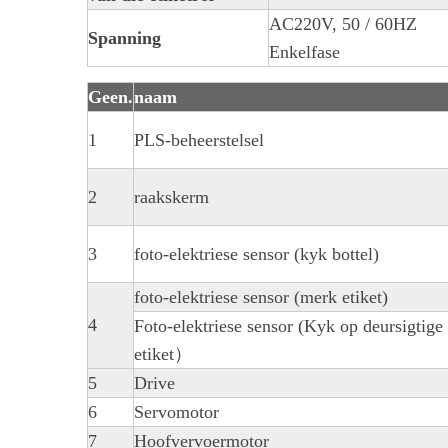
AC220V, 50 / 60HZ
Spanning
Enkelfase
Geen.
naam
1
PLS-beheerstelsel
2
raakskerm
3
foto-elektriese sensor (kyk bottel)
foto-elektriese sensor (merk etiket)
4
Foto-elektriese sensor (Kyk op deursigtige 
etiket）
5
Drive
6
Servomotor
7
Hoofvervoermotor