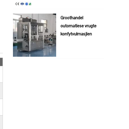
Groothandel
outomatiese vrugte
konfytvulmasjien