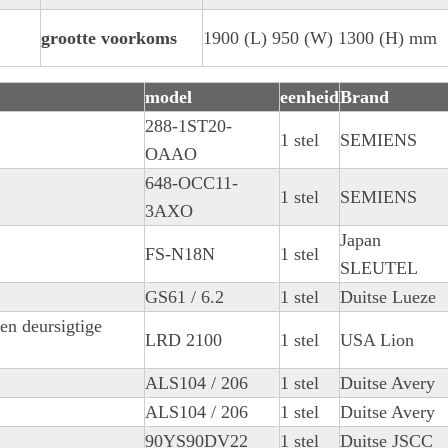
grootte voorkoms
1900 (L) 950 (W) 1300 (H) mm
model
eenheid
Brand
288-1ST20-
1 stel
SEMIENS
OAAO
648-OCC11-
1 stel
SEMIENS
3AXO
Japan
FS-N18N
1 stel
SLEUTEL
GS61 / 6.2
1 stel
Duitse Lueze
en deursigtige
LRD 2100
1 stel
USA Lion
ALS104 / 206
1 stel
Duitse Avery
ALS104 / 206
1 stel
Duitse Avery
90YS90DV22
1 stel
Duitse JSCC