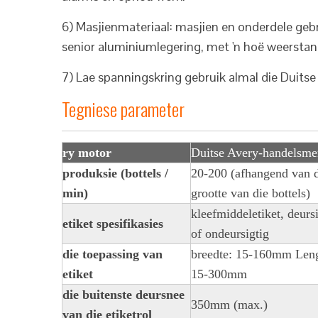
6) Masjienmateriaal: masjien en onderdele geb
senior aluminiumlegering, met 'n hoë weerstand
7) Lae spanningskring gebruik almal die Duits
Tegniese parameter
ry motor
Duitse Avery-handelsm
produksie (bottels /
20-200 (afhangend van 
min)
grootte van die bottels)
kleefmiddeletiket, deurs
etiket spesifikasies
of ondeursigtig
die toepassing van
breedte: 15-160mm Leng
etiket
15-300mm
die buitenste deursnee
350mm (max.)
van die etiketrol