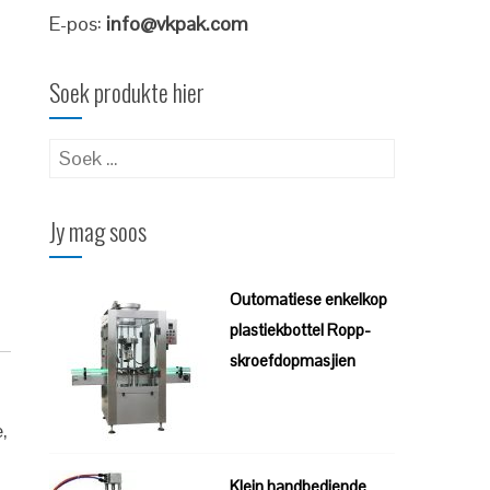
E-pos:
info@vkpak.com
Soek produkte hier
Soek
vir:
Jy mag soos
Outomatiese enkelkop
plastiekbottel Ropp-
skroefdopmasjien
,
Klein handbediende