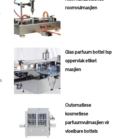
roomvulmasjien
#
Glas parfuum bottel top
oppervlak etiket
masjien
e.
Outomatiese
kosmetiese
parfuumvulmasjien vir
vloeibare bottels