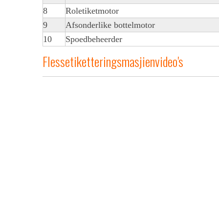
8
Roletiketmotor
9
Afsonderlike bottelmotor
10
Spoedbeheerder
Flessetiketteringsmasjienvideo's