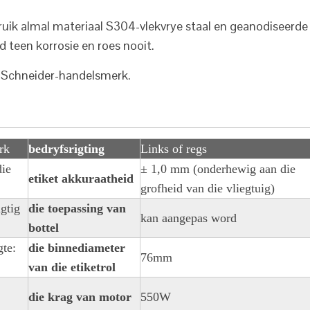
ruik almal materiaal S304-vlekvrye staal en geanodiseerde
 teen korrosie en roes nooit.
e Schneider-handelsmerk.
erk
bedryfsrigting
Links of regs
die
± 1,0 mm (onderhewig aan die
etiket akkuraatheid
grofheid van die vliegtuig)
igtig
die toepassing van
kan aangepas word
bottel
te:
die binnediameter
76mm
van die etiketrol
die krag van motor
550W