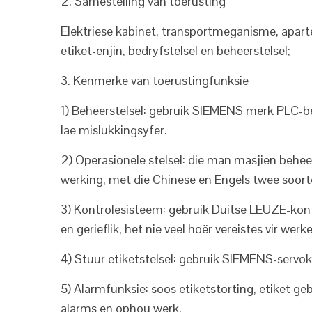
2. Samestelling van toerusting
Elektriese kabinet, transportmeganisme, aparte
etiket-enjin, bedryfstelsel en beheerstelsel;
3. Kenmerke van toerustingfunksie
1) Beheerstelsel: gebruik SIEMENS merk PLC-be
lae mislukkingsyfer.
2) Operasionele stelsel: die man masjien behee
werking, met die Chinese en Engels twee soorte
3) Kontrolesisteem: gebruik Duitse LEUZE-kont
en gerieflik, het nie veel hoër vereistes vir werke
4) Stuur etiketstelsel: gebruik SIEMENS-servok
5) Alarmfunksie: soos etiketstorting, etiket ge
alarms en ophou werk.