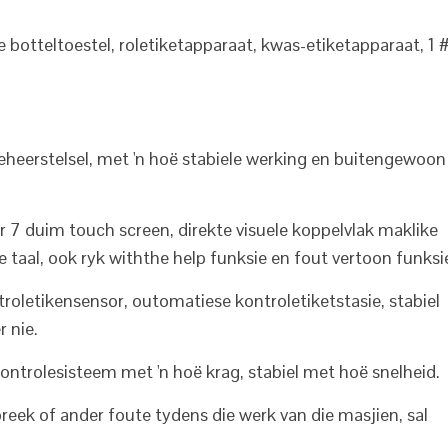
 botteltoestel, roletiketapparaat, kwas-etiketapparaat, 1 
heerstelsel, met 'n hoë stabiele werking en buitengewoon
r 7 duim touch screen, direkte visuele koppelvlak maklike
 taal, ook ryk withthe help funksie en fout vertoon funksi
roletikensensor, outomatiese kontroletiketstasie, stabiel
r nie.
ontrolesisteem met 'n hoë krag, stabiel met hoë snelheid.
breek of ander foute tydens die werk van die masjien, sal