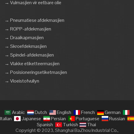
→ Vulmasjien vir eetbare olie
→ Pneumatiese afdekmasjien
→ ROPP-afdekmasjien
→ Draaikapmasjien
→ Skroefdekmasjien
→ Spindel-afdekmasjien
→ Vlakke etiketteermasjien
→ Posisioneringsetiketmasjien
→ Vloeistofvullyn
Arabic
Dutch
English
French
German
Italian
Japanese
Persian
Portuguese
Russian
Spanish
Turkish
Thai
Copyright © 2023, Shanghai BaZhou Industrial Co.,