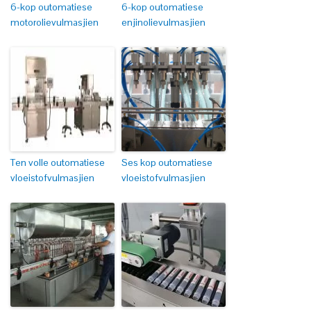
6-kop outomatiese
6-kop outomatiese
motorolievulmasjien
enjinolievulmasjien
Ten volle outomatiese
Ses kop outomatiese
vloeistofvulmasjien
vloeistofvulmasjien