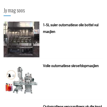
Jy mag soos
1-5L suier outomatiese olie bottel vul
masjien
Volle outomatiese skroefdopmasjien
Outomatiese vervaardigers vir die invul