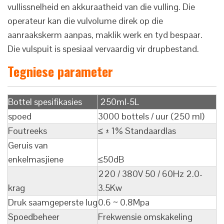
vullissnelheid en akkuraatheid van die vulling. Die
operateur kan die vulvolume direk op die
aanraakskerm aanpas, maklik werk en tyd bespaar.
Die vulspuit is spesiaal vervaardig vir drupbestand.
Tegniese parameter
Bottel spesifikasies
250ml-5L
spoed
3000 bottels / uur (250 ml)
Foutreeks
≤ ± 1% Standaardlas
Geruis van
enkelmasjiene
≤50dB
220 / 380V 50 / 60Hz 2.0-
krag
3.5Kw
Druk saamgeperste lug
0.6 ~ 0.8Mpa
Spoedbeheer
Frekwensie omskakeling