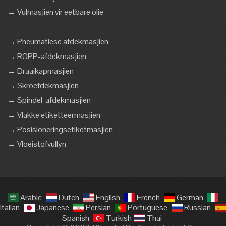
→ Vulmasjien vir eetbare olie
→ Pneumatiese afdekmasjien
→ ROPP-afdekmasjien
→ Draaikapmasjien
→ Skroefdekmasjien
→ Spindel-afdekmasjien
→ Vlakke etiketteermasjien
→ Posisioneringsetiketmasjien
→ Vloeistofvullyn
Arabic
Dutch
English
French
German
Italian
Japanese
Persian
Portuguese
Russian
Spanish
Turkish
Thai