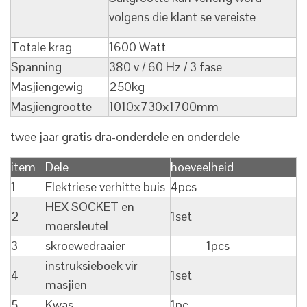
volgens die klant se vereiste
Totale krag
1600 Watt
Spanning
380 v / 60 Hz / 3 fase
Masjiengewig
250kg
Masjiengrootte
1010x730x1700mm
twee jaar gratis dra-onderdele en onderdele
item
Dele
hoeveelheid
1
Elektriese verhitte buis
4pcs
HEX SOCKET en
2
1set
moersleutel
3
skroewedraaier
1pcs
instruksieboek vir
4
1set
masjien
5
Kwas
1pc