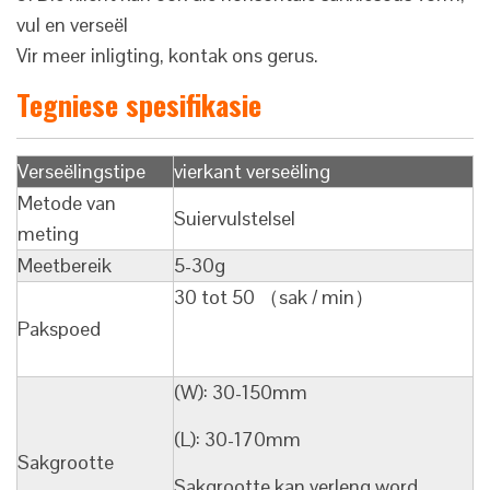
vul en verseël
Vir meer inligting, kontak ons gerus.
Tegniese spesifikasie
Verseëlingstipe
vierkant verseëling
Metode van
Suiervulstelsel
meting
Meetbereik
5-30g
30 tot 50 （sak / min）
Pakspoed
(W): 30-150mm
(L): 30-170mm
Sakgrootte
Sakgrootte kan verleng word