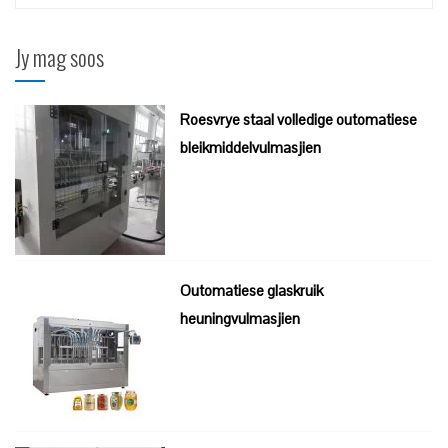
vir:
Jy mag soos
Roesvrye staal volledige outomatiese
bleikmiddelvulmasjien
Outomatiese glaskruik
heuningvulmasjien