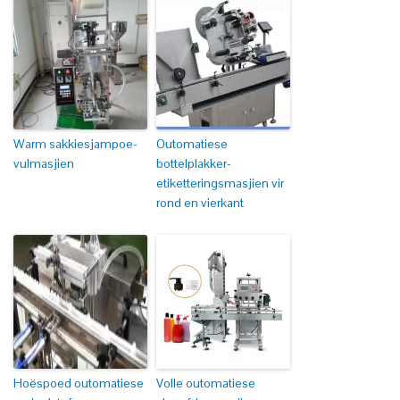
Warm sakkiesjampoe-
Outomatiese
vulmasjien
bottelplakker-
etiketteringsmasjien vir
rond en vierkant
Hoëspoed outomatiese
Volle outomatiese