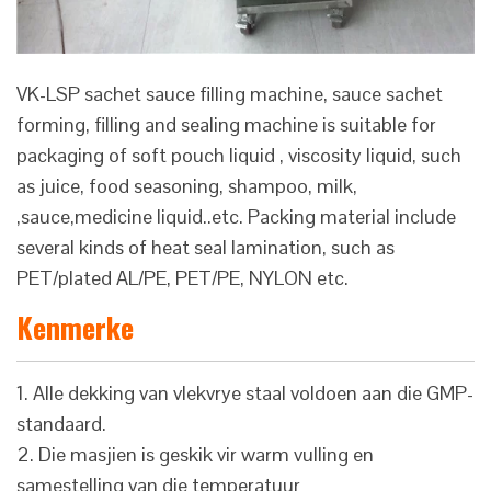
VK-LSP sachet sauce filling machine, sauce sachet
forming, filling and sealing machine is suitable for
packaging of soft pouch liquid , viscosity liquid, such
as juice, food seasoning, shampoo, milk,
,sauce,medicine liquid..etc. Packing material include
several kinds of heat seal lamination, such as
PET/plated AL/PE, PET/PE, NYLON etc.
Kenmerke
1. Alle dekking van vlekvrye staal voldoen aan die GMP-
standaard.
2. Die masjien is geskik vir warm vulling en
samestelling van die temperatuur