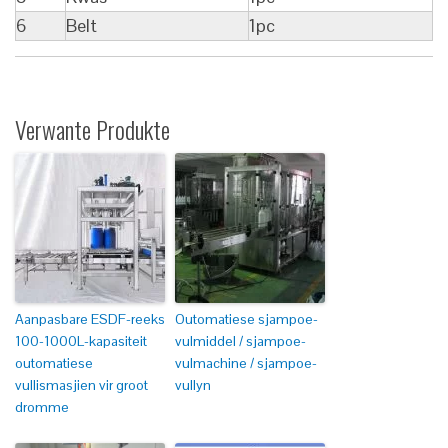
6
Belt
1pc
Verwante Produkte
Aanpasbare ESDF-reeks
Outomatiese sjampoe-
100-1000L-kapasiteit
vulmiddel / sjampoe-
outomatiese
vulmachine / sjampoe-
vullismasjien vir groot
vullyn
dromme