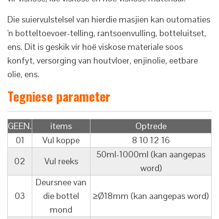
Die suiervulstelsel van hierdie masjien kan outomaties
'n botteltoevoer-telling, rantsoenvulling, botteluitset,
ens. Dit is geskik vir hoë viskose materiale soos
konfyt, versorging van houtvloer, enjinolie, eetbare
olie, ens.
Tegniese parameter
GEEN.
items
Optrede
01
Vul koppe
8 10 12 16
50ml-1000ml (kan aangepas
02
Vul reeks
word)
Deursnee van
03
die bottel
≥Ø18mm (kan aangepas word)
mond