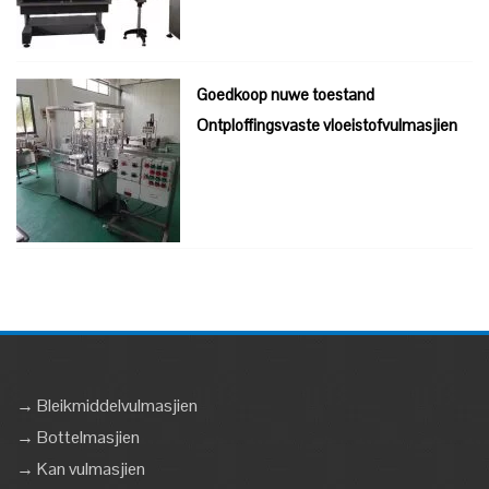
Goedkoop nuwe toestand
Ontploffingsvaste vloeistofvulmasjien
→ Bleikmiddelvulmasjien
→ Bottelmasjien
→ Kan vulmasjien