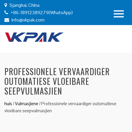
Sjanghai, China
+86-18912389279(WhatsApp)
info@vkpak.com
PROFESSIONELE VERVAARDIGER
OUTOMATIESE VLOEIBARE
SEEPVULMASJIEN
huis
/
Vulmasjiene
/
Professionele vervaardiger outomatiese
vloeibare seepvulmasjien