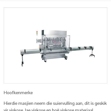
Hoofkenmerke
Hierdie masjien neem die suiervulling aan, dit is geskik
vir viskose, lae viskose en hoë viskose materiaal.