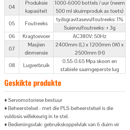
Produksie
1000-6000 bottels / uur (neem
04
kapasiteit
500 ml skuimproduk as toets)
tydsgravitasevulfoutreeks: 1%
05
Foutreeks
Suiervulfoutreeks: ± 3g
06
Kragtoevoer
AC380V; 50Hz
Masjien
2400mm (L) x 1200mm (W) x
07
dinmensie
2500mm (H)
0.55-0.65 Mpa skoon en
08
Lugverbruik
stabiele saamgeperste lug
Geskikte produkte
♦ Servomotoriese bestuur
♦ Beheerstelsel - met die PLS-beheerstelsel is die
vuldosis willekeurig in te stel.
♦ Bedieningsvlak: gebruikskoppelvlak van 6 duim vir