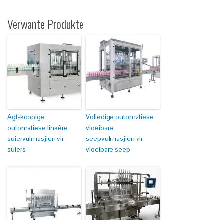
Verwante Produkte
Agt-koppige
Volledige outomatiese
outomatiese lineêre
vloeibare
suiervulmasjien vir
seepvulmasjien vir
suiers
vloeibare seep