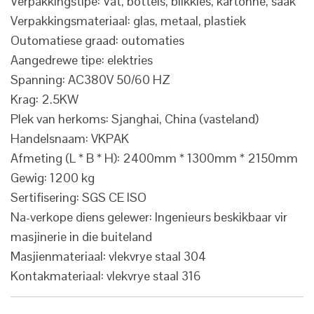
Verpakkingstipe: Vat, bottels, blikkies, kartonne, saak
Verpakkingsmateriaal: glas, metaal, plastiek
Outomatiese graad: outomaties
Aangedrewe tipe: elektries
Spanning: AC380V 50/60 HZ
Krag: 2.5KW
Plek van herkoms: Sjanghai, China (vasteland)
Handelsnaam: VKPAK
Afmeting (L * B * H): 2400mm * 1300mm * 2150mm
Gewig: 1200 kg
Sertifisering: SGS CE ISO
Na-verkope diens gelewer: Ingenieurs beskikbaar vir
masjinerie in die buiteland
Masjienmateriaal: vlekvrye staal 304
Kontakmateriaal: vlekvrye staal 316