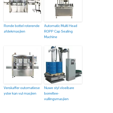
Ronde bottel roterende
Automatic Multi Head
afdekmasjien
ROPP Cap Sealing
Machine
Verskaffer outomatiese
Nuwe styl vloeibare
yster kan vul masjien
borreltee-
vullingsmasjien