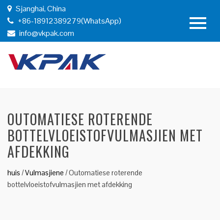
Sjanghai, China
+86-18912389279(WhatsApp)
info@vkpak.com
OUTOMATIESE ROTERENDE
BOTTELVLOEISTOFVULMASJIEN MET
AFDEKKING
huis
/
Vulmasjiene
/
Outomatiese roterende
bottelvloeistofvulmasjien met afdekking