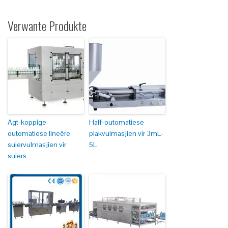
Verwante Produkte
Agt-koppige
Half-outomatiese
outomatiese lineêre
plakvulmasjien vir 3mL-
suiervulmasjien vir
5L
suiers