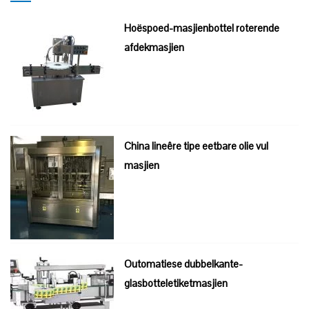
Hoëspoed-masjienbottel roterende
afdekmasjien
China lineêre tipe eetbare olie vul
masjien
Outomatiese dubbelkante-
glasbotteletiketmasjien