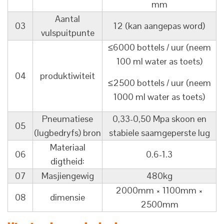
mm
Aantal
03
12 (kan aangepas word)
vulspuitpunte
≤6000 bottels / uur (neem
100 ml water as toets)
04
produktiwiteit
≤2500 bottels / uur (neem
1000 ml water as toets)
Pneumatiese
0,33-0,50 Mpa skoon en
05
(lugbedryfs) bron
stabiele saamgeperste lug
Materiaal
06
0.6-1.3
digtheid:
07
Masjiengewig
480kg
2000mm × 1100mm ×
08
dimensie
2500mm