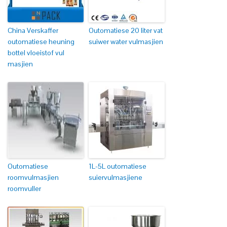
China Verskaffer
Outomatiese 20 liter vat
outomatiese heuning
suiwer water vulmasjien
bottel vloeistof vul
masjien
Outomatiese
1L-5L outomatiese
roomvulmasjien
suiervulmasjiene
roomvuller