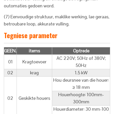
outomaties gedoen word.
(7) Eenvoudige struktuur, maklike werking, lae geraas,
betroubare loop, akkurate vulling.
Tegniese parameter
GEEN.
items
Optrede
AC 220V; 50Hz of 380V;
01
Kragtoevoer
50Hz
02
krag
1.5 kW
Hou deursnee van die houer:
≥ 18 mm
Houerhoogte: 100mm-
02
Geskikte houers
300mm
Houerdiameter: 30 mm-100